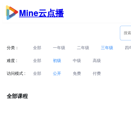
跳
Mine云点播
至
内
容
分类：
全部
一年级
二年级
三年级
四
难度 :
全部
初级
中级
高级
访问模式 :
全部
公开
免费
付费
全部课程