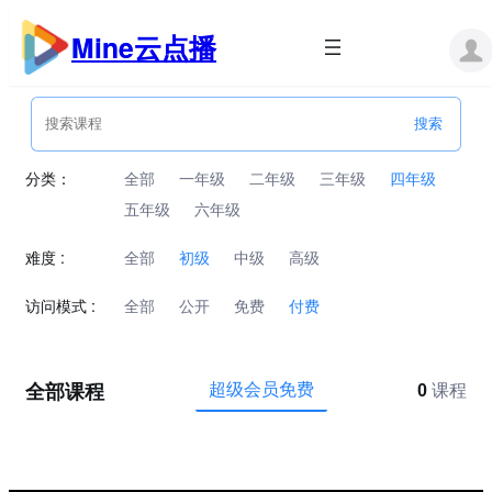
跳
至
Mine云点播
内
容
分类：
全部
一年级
二年级
三年级
四年级
五年级
六年级
难度 :
全部
初级
中级
高级
访问模式 :
全部
公开
免费
付费
全部课程
超级会员免费
0
课程