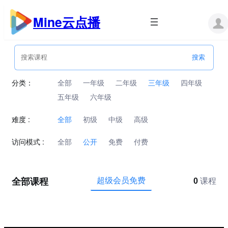
跳
至
Mine云点播
内
容
分类：
全部
一年级
二年级
三年级
四年级
五年级
六年级
难度 :
全部
初级
中级
高级
访问模式 :
全部
公开
免费
付费
全部课程
超级会员免费
0
课程