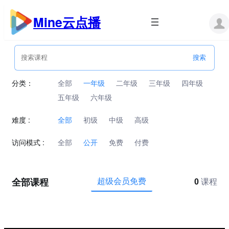
跳
至
Mine云点播
内
容
分类：
全部
一年级
二年级
三年级
四年级
五年级
六年级
难度 :
全部
初级
中级
高级
访问模式 :
全部
公开
免费
付费
全部课程
超级会员免费
0
课程