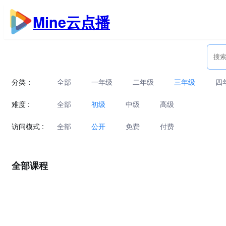
跳
Mine云点播
至
内
容
分类：
全部
一年级
二年级
三年级
四
难度 :
全部
初级
中级
高级
访问模式 :
全部
公开
免费
付费
全部课程