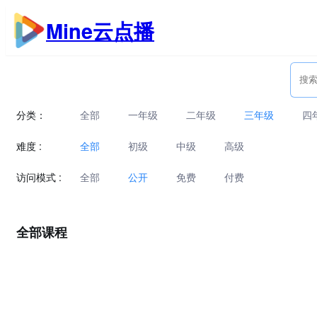
跳
Mine云点播
至
内
容
分类：
全部
一年级
二年级
三年级
四
难度 :
全部
初级
中级
高级
访问模式 :
全部
公开
免费
付费
全部课程