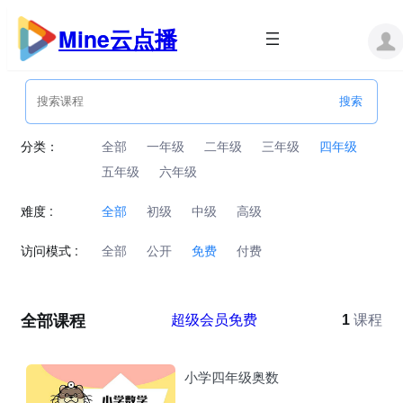
跳
至
Mine云点播
内
容
分类：
全部
一年级
二年级
三年级
四年级
五年级
六年级
难度 :
全部
初级
中级
高级
访问模式 :
全部
公开
免费
付费
全部课程
超级会员免费
1
课程
小学四年级奥数