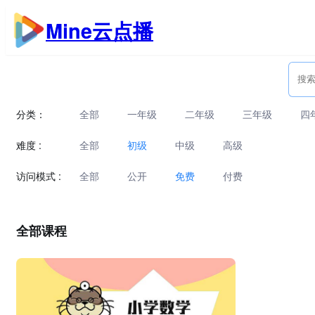
跳
Mine云点播
至
内
容
分类：
全部
一年级
二年级
三年级
四
难度 :
全部
初级
中级
高级
访问模式 :
全部
公开
免费
付费
全部课程