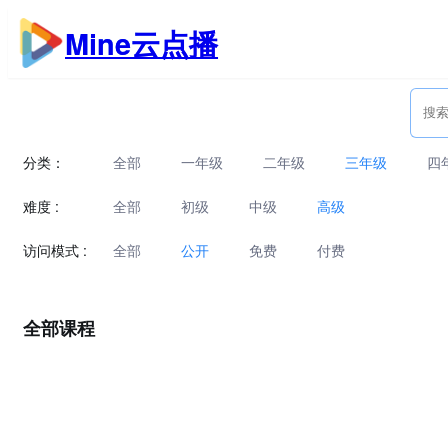
跳
Mine云点播
至
内
容
分类：
全部
一年级
二年级
三年级
四
难度 :
全部
初级
中级
高级
访问模式 :
全部
公开
免费
付费
全部课程