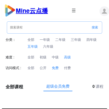
跳
至
Mine云点播
内
容
分类：
全部
一年级
二年级
三年级
四年级
五年级
六年级
难度 :
全部
初级
中级
高级
访问模式 :
全部
公开
免费
付费
全部课程
超级会员免费
0
课程