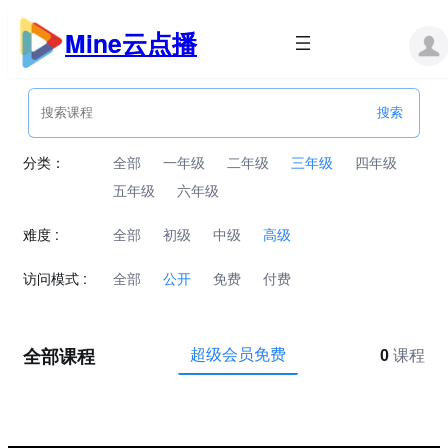
跳
至
Mine云点播
内
容
分类：
全部
一年级
二年级
三年级
四年级
五年级
六年级
难度 :
全部
初级
中级
高级
访问模式 :
全部
公开
免费
付费
全部课程
超级会员免费
0
课程