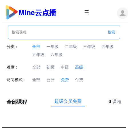
跳
至
Mine云点播
内
容
分类：
全部
一年级
二年级
三年级
四年级
五年级
六年级
难度 :
全部
初级
中级
高级
访问模式 :
全部
公开
免费
付费
全部课程
超级会员免费
0
课程