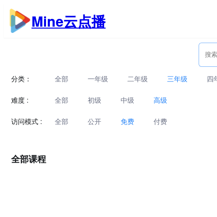
跳
Mine云点播
至
内
容
分类：
全部
一年级
二年级
三年级
四
难度 :
全部
初级
中级
高级
访问模式 :
全部
公开
免费
付费
全部课程