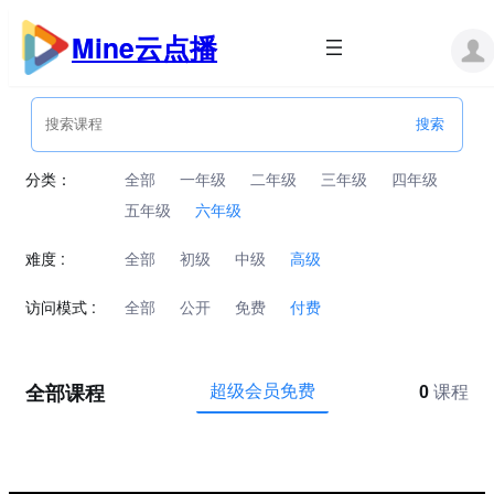
跳
至
Mine云点播
内
容
分类：
全部
一年级
二年级
三年级
四年级
五年级
六年级
难度 :
全部
初级
中级
高级
访问模式 :
全部
公开
免费
付费
全部课程
超级会员免费
0
课程