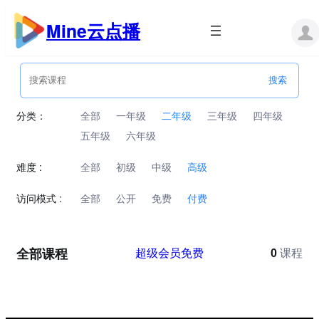
跳
至
Mine云点播
内
容
分类：
全部
一年级
二年级
三年级
四年级
五年级
六年级
难度 :
全部
初级
中级
高级
访问模式 :
全部
公开
免费
付费
全部课程
超级会员免费
0
课程