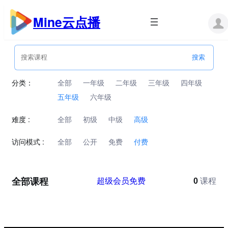
跳
至
Mine云点播
内
容
分类：
全部
一年级
二年级
三年级
四年级
五年级
六年级
难度 :
全部
初级
中级
高级
访问模式 :
全部
公开
免费
付费
全部课程
超级会员免费
0
课程