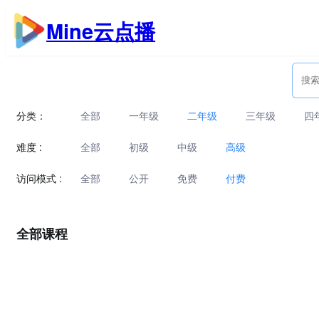
跳
Mine云点播
至
内
容
分类：
全部
一年级
二年级
三年级
四
难度 :
全部
初级
中级
高级
访问模式 :
全部
公开
免费
付费
全部课程