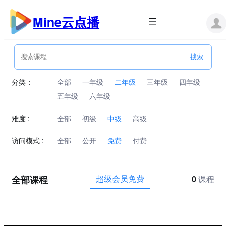
跳
至
Mine云点播
内
容
分类：
全部
一年级
二年级
三年级
四年级
五年级
六年级
难度 :
全部
初级
中级
高级
访问模式 :
全部
公开
免费
付费
全部课程
超级会员免费
0
课程