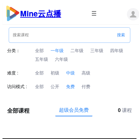
跳
至
Mine云点播
内
容
分类：
全部
一年级
二年级
三年级
四年级
五年级
六年级
难度 :
全部
初级
中级
高级
访问模式 :
全部
公开
免费
付费
全部课程
超级会员免费
0
课程