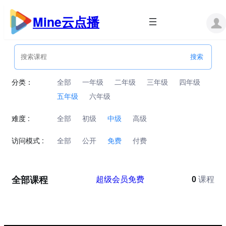
跳
至
Mine云点播
内
容
分类：
全部
一年级
二年级
三年级
四年级
五年级
六年级
难度 :
全部
初级
中级
高级
访问模式 :
全部
公开
免费
付费
全部课程
超级会员免费
0
课程