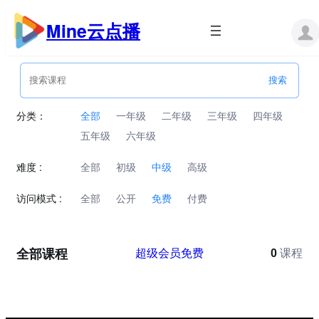
跳
至
Mine云点播
内
容
分类：
全部
一年级
二年级
三年级
四年级
五年级
六年级
难度 :
全部
初级
中级
高级
访问模式 :
全部
公开
免费
付费
全部课程
超级会员免费
0
课程