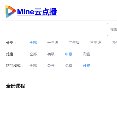
跳
Mine云点播
至
内
容
分类：
全部
一年级
二年级
三年级
四
难度 :
全部
初级
中级
高级
访问模式 :
全部
公开
免费
付费
全部课程