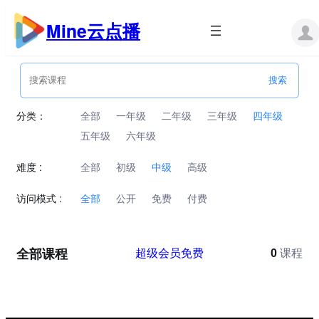
跳
至
Mine云点播
内
容
分类：
全部
一年级
二年级
三年级
四年级
五年级
六年级
难度 :
全部
初级
中级
高级
访问模式 :
全部
公开
免费
付费
全部课程
超级会员免费
0
课程