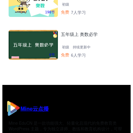
初级
免费
198节
7人学习
五年级上 奥数必学
初级
持续更新中
免费
6节
6人学习
Mine云点播
Mine EduCN 是一款功能强大、轻量化且现代的免费教育类
WordPress 主题，专为独立讲师、教练和教育机构设计，可帮