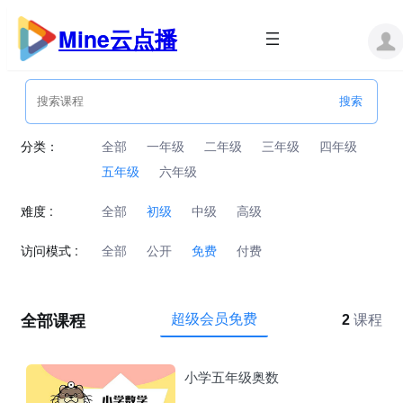
跳
至
Mine云点播
内
容
分类：
全部
一年级
二年级
三年级
四年级
五年级
六年级
难度 :
全部
初级
中级
高级
访问模式 :
全部
公开
免费
付费
全部课程
超级会员免费
2
课程
小学五年级奥数