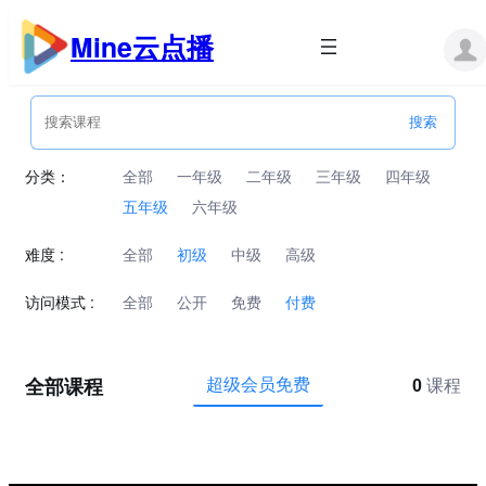
跳
至
Mine云点播
内
容
分类：
全部
一年级
二年级
三年级
四年级
五年级
六年级
难度 :
全部
初级
中级
高级
访问模式 :
全部
公开
免费
付费
全部课程
超级会员免费
0
课程