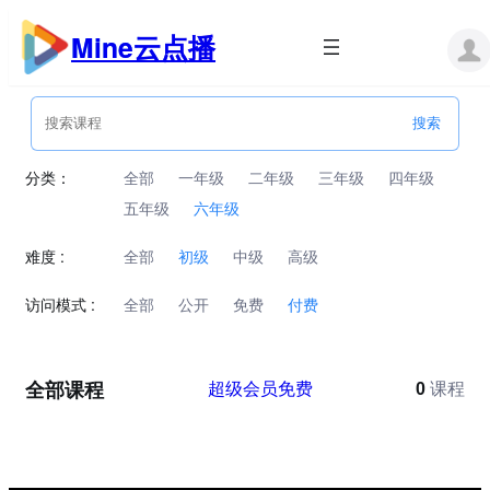
跳
至
Mine云点播
内
容
分类：
全部
一年级
二年级
三年级
四年级
五年级
六年级
难度 :
全部
初级
中级
高级
访问模式 :
全部
公开
免费
付费
全部课程
超级会员免费
0
课程