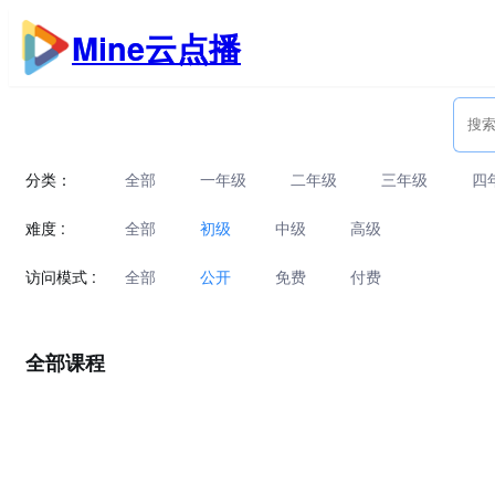
跳
Mine云点播
至
内
容
分类：
全部
一年级
二年级
三年级
四
难度 :
全部
初级
中级
高级
访问模式 :
全部
公开
免费
付费
全部课程