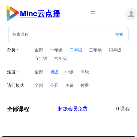
跳
至
Mine云点播
内
容
分类：
全部
一年级
二年级
三年级
四年级
五年级
六年级
难度 :
全部
初级
中级
高级
访问模式 :
全部
公开
免费
付费
全部课程
超级会员免费
0
课程