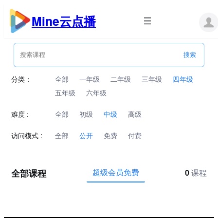
跳
至
Mine云点播
内
容
分类：
全部
一年级
二年级
三年级
四年级
五年级
六年级
难度 :
全部
初级
中级
高级
访问模式 :
全部
公开
免费
付费
全部课程
超级会员免费
0
课程