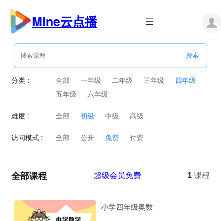
跳
至
Mine云点播
内
容
分类：
全部
一年级
二年级
三年级
四年级
五年级
六年级
难度 :
全部
初级
中级
高级
访问模式 :
全部
公开
免费
付费
全部课程
超级会员免费
1
课程
小学四年级奥数