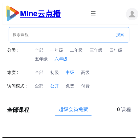
跳
至
Mine云点播
内
容
分类：
全部
一年级
二年级
三年级
四年级
五年级
六年级
难度 :
全部
初级
中级
高级
访问模式 :
全部
公开
免费
付费
全部课程
超级会员免费
0
课程