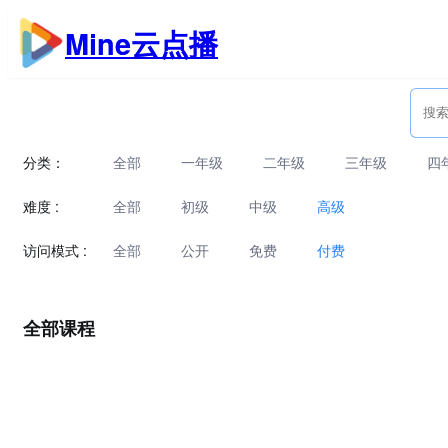
跳
Mine云点播
至
内
容
分类：
全部
一年级
二年级
三年级
四
难度 :
全部
初级
中级
高级
访问模式 :
全部
公开
免费
付费
全部课程