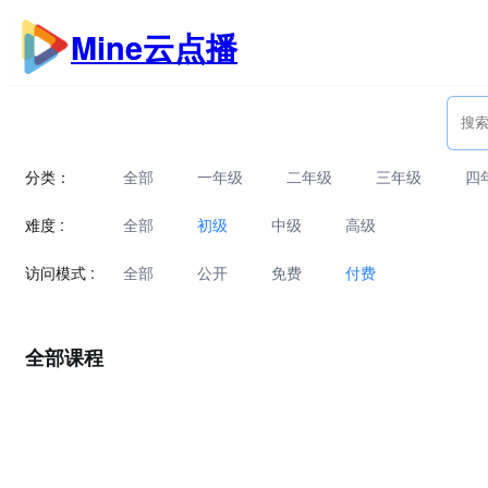
跳
Mine云点播
至
内
容
分类：
全部
一年级
二年级
三年级
四
难度 :
全部
初级
中级
高级
访问模式 :
全部
公开
免费
付费
全部课程