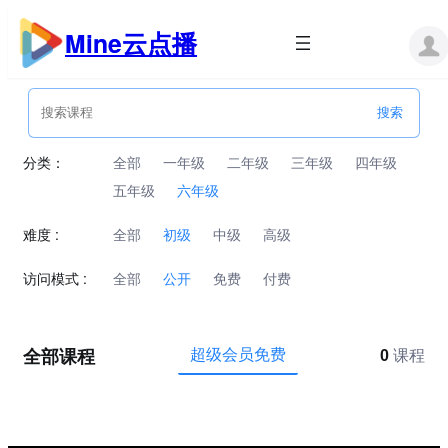
跳
至
Mine云点播
内
容
分类：
全部
一年级
二年级
三年级
四年级
五年级
六年级
难度 :
全部
初级
中级
高级
访问模式 :
全部
公开
免费
付费
全部课程
超级会员免费
0
课程