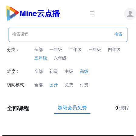
跳
至
Mine云点播
内
容
分类：
全部
一年级
二年级
三年级
四年级
五年级
六年级
难度 :
全部
初级
中级
高级
访问模式 :
全部
公开
免费
付费
全部课程
超级会员免费
0
课程