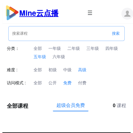
跳
至
Mine云点播
内
容
分类：
全部
一年级
二年级
三年级
四年级
五年级
六年级
难度 :
全部
初级
中级
高级
访问模式 :
全部
公开
免费
付费
全部课程
超级会员免费
0
课程