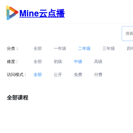
跳
Mine云点播
至
内
容
分类：
全部
一年级
二年级
三年级
四
难度 :
全部
初级
中级
高级
访问模式 :
全部
公开
免费
付费
全部课程