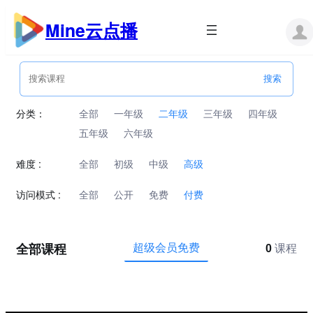
跳
至
Mine云点播
内
容
分类：
全部
一年级
二年级
三年级
四年级
五年级
六年级
难度 :
全部
初级
中级
高级
访问模式 :
全部
公开
免费
付费
全部课程
超级会员免费
0
课程