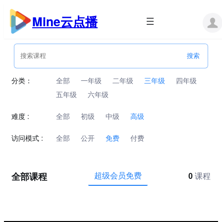
跳
至
Mine云点播
内
容
分类：
全部
一年级
二年级
三年级
四年级
五年级
六年级
难度 :
全部
初级
中级
高级
访问模式 :
全部
公开
免费
付费
全部课程
超级会员免费
0
课程