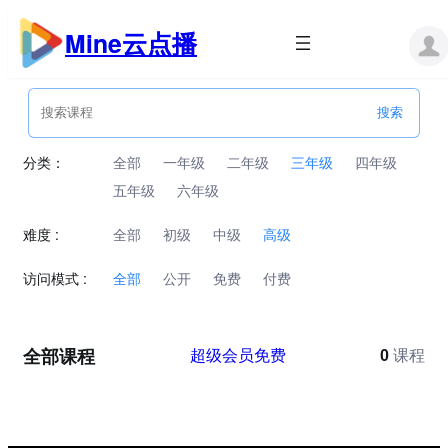
跳
至
Mine云点播
内
容
分类：
全部
一年级
二年级
三年级
四年级
五年级
六年级
难度 :
全部
初级
中级
高级
访问模式 :
全部
公开
免费
付费
全部课程
超级会员免费
0
课程