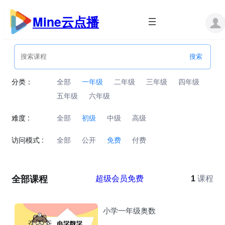
跳
至
Mine云点播
内
容
分类：
全部
一年级
二年级
三年级
四年级
五年级
六年级
难度 :
全部
初级
中级
高级
访问模式 :
全部
公开
免费
付费
全部课程
超级会员免费
1
课程
小学一年级奥数