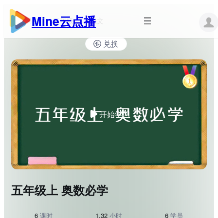
跳
至
Mine云点播
所有课程
五年级
正文
内
容
兑换
开始学习
五年级上 奥数必学
6
课时
1.32
小时
6
学员