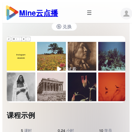
跳
至
Mine云点播
所有课程
正文
内
容
兑换
可试看
课程示例
5
课时
0.24
小时
10
学员