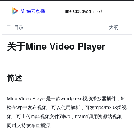
Mine云点播
Mine Cloudvod 云点播
目录
大纲
关于Mine Video Player
简述
Mine Video Player是一款wordpress视频播放器插件，轻
松在wp中发布视频，可以使用解析，可发mp4/m3u8类视
频，可上传mp4视频文件到wp，iframe调用资源站视频，
同时支持发布直播源。